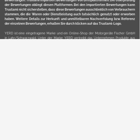
Bewertungen. Trustami importiert Bewertungen von Drittplattformen. Die Überprüfung
der Bewertungen obliegt diesen Plattformen. Bei den importierten Bewertungen kann
Trustami nicht sicherstellen, dass diese Bewertungen ausschließlich von Verbrauchern
stammen, die die Waren oder Dienstleistung auch tatsächlich genutzt oder erworben
haben. Weitere Details zur Herkunft und unmittelbaren Nachverfolung bzw. Referenz
der einzelnen Bewertungen, erhalten Sie durch klicken auf das Trustami-Logo.
YERD ist eine eingetragene Marke und ein Online-Shop der Motorgeräte Fischer GmbH
in Lahr/Schwarzwald. Unter der Marke YERD vertreibt das Unternehmen Produkte aus
Garten-, Land-, Forst- und Kommunaltechnik sowie ausgewählte D2C-Produkte.
Hier finden Sie unsern Verkauf auf
Ebay
und
Amazon
. Bitte beachten Sie, dass wir bei
Kaufland, Ebay (motofischtec) bzw. Amazon eventuell andere Konditionen und Preise
haben, als in unserem Lager-Direktverkauf.
Sicher, bequem und flexibel kaufen...