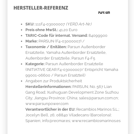
HERSTELLER-REFERENZ
SKU:
111F4-03000007
(YERD Art-Nr.)
Preis ohne MwSt.:
41.20 Euro
TARIC-Code für internat. Versand:
84099900
Marke:
PARSUN
(F4-03000007)
/
Taxonomie / Enitäten:
Parsun Außenborder
Ersatzteile, Yamaha Außenborder Ersatzteile,
Außenborder Ersatzteile, Parsun F4-F5
Kategorie:
Parsun Außenborder Ersatzteile
(INITIATIVE GEAR F4-03000007/ Entspricht Yamaha
99001-06600 / Parsun Ersatzteil)
Angaben zur Produktsicherheit
Herstellerinformationen:
PARSUN; No. 567 Lian
Gang Road; Xushuguan Development Zone Suzhou
City; Jiangsu Province; China; sales@parsun.com.cn;
www.parsunpower.com
Verantwortlicher in der EU:
Recambios Marinos S.L.;
Jocelyn Bell, 26; 08840 Viladecans (Barcelona);
Spanien; info@recmar.es; www.recambiosmarinos.es