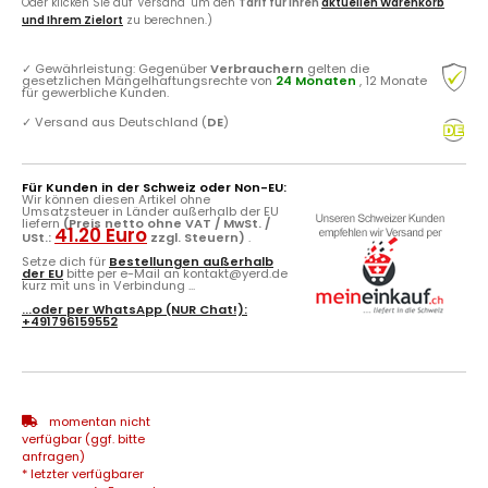
Oder klicken Sie auf "Versand" um den
Tarif für Ihren
aktuellen Warenkorb
und Ihrem Zielort
zu berechnen.)
✓
Gewährleistung: Gegenüber
Verbrauchern
gelten die
gesetzlichen Mängelhaftungsrechte von
24 Monaten
, 12 Monate
für gewerbliche Kunden.
✓
Versand aus Deutschland (
DE
)
Für Kunden in der Schweiz oder Non-EU:
Wir können diesen Artikel ohne
Umsatzsteuer in Länder außerhalb der EU
liefern
(Preis netto ohne VAT / MwSt. /
41.20 Euro
USt.:
zzgl. Steuern)
.
Setze dich für
Bestellungen außerhalb
der EU
bitte per e-Mail an kontakt@yerd.de
kurz mit uns in Verbindung ...
...oder per
WhatsApp
(NUR Chat!):
+491796159552
momentan nicht
verfügbar (ggf. bitte
anfragen)
* letzter verfügbarer