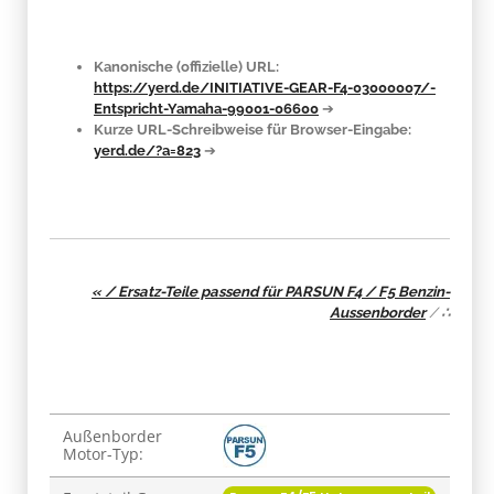
Kanonische (offizielle) URL:
https://yerd.de/INITIATIVE-GEAR-F4-03000007/-
Entspricht-Yamaha-99001-06600
➔
Kurze URL-Schreibweise für Browser-Eingabe:
yerd.de/?a=823
➔
« / Ersatz-Teile passend für PARSUN F4 / F5 Benzin-
Aussenborder
/
∴
Produkteigenschaft
Wert
Außenborder
Motor-Typ: