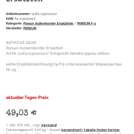
Artikelnummer:
111F4-03000007
HAN:
F4-03000007
Kategorie:
Parsun Außenborder Ersatzteile
/
PARSUN F-5
Hersteller:
PARSUN
INITIATIVE GEAR
Parsun Aussenborder Ersatzteil
Art.Nr. 111F4-03000007/ Entspricht Yamaha 99001-06600
siehe Ersatzteilzeichnung F4/F5 Unterwasserteil Wasserpumpe,
Nr. 29
aktueller Tages-Preis:
49,03 €
✓
inkl. 19% USt. , zzgl.
Versand
(Versandgewicht: 0,00 kg - Unsere
Versandtarif-Tabelle finden Sie hier
.