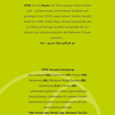
YERD
ist eine
Marke
der Motorgeräte Fischer GmbH
Lahr - Schwarzwald: Gute Marken-Qualität zum
günstigen Preis. YERD Lagerverkauf: Kaufen Sie jetzt
direkt im YERD Online Shop. Versand ausserhalb der
EU bitte auf Anfrage. Kunden ausserhalb der EU
können wir selbstverständlich die Mehrwert-Steuer
erstatten......
Tel.: +49 (0) 7821 58838 30
YERD Versand (shipping)
Deutschland
(DE)
, Österreich
(AT)
, France
(FR)
,
Nederland
(NL)
, Belgique België Belgien
(BE)
,
Lëtzebuerg
(LU)
, Sverige
(SE)
* Lieferzeiten gelten für Lieferungen innerhalb
Deutschlands, Lieferzeiten für andere Länder
entnehmen Sie bitte der Schaltfläche mit den
Versandinformationen
* Alle Preise inkl. MwSt. zzgl. Versand. Für EU-