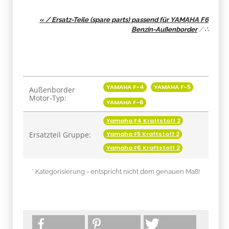
« / Ersatz-Teile (spare parts) passend für YAMAHA F6
Benzin-Außenborder
/
∴
Produkteigenschaft
Wert
YAMAHA F-4
YAMAHA F-5
Außenborder
Motor-Typ:
YAMAHA F-6
Yamaha F4 Kraftstoff 2
Ersatzteil Gruppe:
Yamaha F5 Kraftstoff 2
Yamaha F6 Kraftstoff 2
* Kategorisierung - entspricht nicht dem genauen Maß!