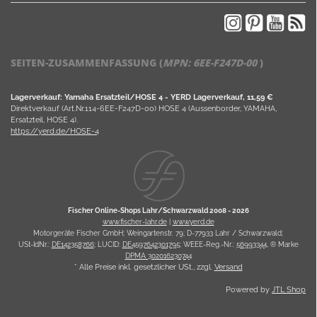
SEITEN-ZUSAMMENFASSUNG (
MPN:
6EE-F247D-00
)
Lagerverkauf: Yamaha Ersatzteil/HOSE 4 - YERD Lagerverkauf, 11,59 €
Direktverkauf (Art.Nr.114-6EE-F247D-00) HOSE 4 (Aussenborder, YAMAHA,
Ersatzteil, HOSE 4).
https://yerd.de/HOSE-4
Fischer Online-Shops Lahr/Schwarzwald 2008 -
2026
www.fischer-lahr.de
|
www.yerd.de
Motorgeräte Fischer GmbH; Weingartenstr. 79; D-77933 Lahr / Schwarzwald;
USt-IdNr.:
DE142358766
; LUCID:
DE4597642301795
; WEEE-Reg.-Nr.:
56993344
, ® Marke
DPMA 302016230744
* Alle Preise inkl. gesetzlicher USt., zzgl.
Versand
Powered by
JTL Shop