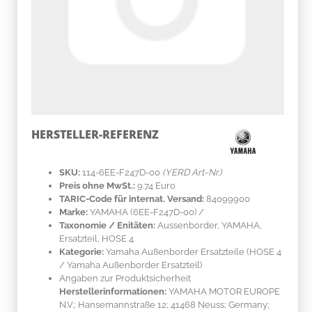
HERSTELLER-REFERENZ
SKU:
114-6EE-F247D-00
(YERD Art-Nr.)
Preis ohne MwSt.:
9.74 Euro
TARIC-Code für internat. Versand:
84099900
Marke:
YAMAHA
(6EE-F247D-00)
/
Taxonomie / Enitäten:
Aussenborder, YAMAHA,
Ersatzteil, HOSE 4
Kategorie:
Yamaha Außenborder Ersatzteile (HOSE 4
/ Yamaha Außenborder Ersatzteil)
Angaben zur Produktsicherheit
Herstellerinformationen:
YAMAHA MOTOR EUROPE
N.V.; Hansemannstraße 12; 41468 Neuss; Germany;