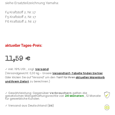
siehe Ersatzteilzeichnung Yamaha:
F4 Kraftstoff 2, Nr. 17
F5 Kraftstoff 2, Nr. 17
F6 Kraftstoff 2, Nr. 17
aktueller Tages-Preis:
11,59 €
✓
inkl. 19% USt. , zzgl.
Versand
(Versandgewicht: 0,00 kg - Unsere
Versandtarif-Tabelle finden Sie hier
.
Oder klicken Sie auf "Versand" um den
Tarif für Ihren
aktuellen Warenkorb
und Ihrem Zielort
zu berechnen.)
✓
Gewährleistung: Gegenüber
Verbrauchern
gelten die
gesetzlichen Mängelhaftungsrechte von
24 Monaten
, 12 Monate
für gewerbliche Kunden.
✓
Versand aus Deutschland (
DE
)