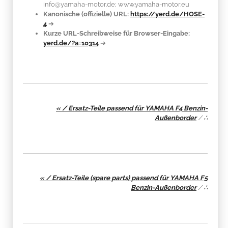
info@yamaha-motor.de; www.yamaha-motor.eu
Kanonische (offizielle) URL:
https://yerd.de/HOSE-
4
➔
Kurze URL-Schreibweise für Browser-Eingabe:
yerd.de/?a=10314
➔
« / Ersatz-Teile passend für YAMAHA F4 Benzin-
Außenborder
/
∴
« / Ersatz-Teile (spare parts) passend für YAMAHA F5
Benzin-Außenborder
/
∴