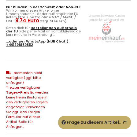
Für Kunden in der Schweiz oder Non-EU:
Wir können diesen Artikel ohne
Umsatzsteuer in Länder außerhalb der EU
liefern
(Preis netto ohne VAT / MwSt. /
9.74 Euro
USt.:
zzgl. Steuern)
.
Setze dich für
Bestellungen außerhalb
der EU
bitte per e-Mail an kontakt@yerd.de
kurz mit uns in Verbindung ...
...oder per
WhatsApp
(NUR Chat!):
+491796159552
momentan nicht
verfügbar (ggf. bitte
anfragen)
* letzter verfügbarer
Tages-Preis
Es werden
keine freien Bestände in
den verfügbaren Lägern
angezeigt. Verwenden
Sie ggf. das Fragen-
Formular auf dieser
Artikel-Seite für
Frage zu diesem Artikel...??
Anfragen...