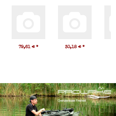
79,61 €
*
30,18 €
*
2