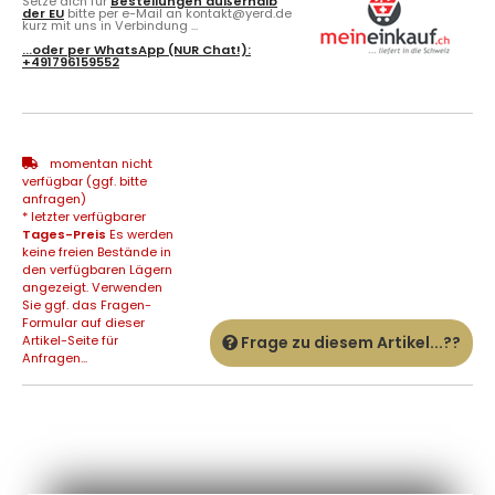
Setze dich für
Bestellungen außerhalb
der EU
bitte per e-Mail an kontakt@yerd.de
kurz mit uns in Verbindung ...
...oder per
WhatsApp
(NUR Chat!):
+491796159552
momentan nicht
verfügbar (ggf. bitte
anfragen)
* letzter verfügbarer
Tages-Preis
Es werden
keine freien Bestände in
den verfügbaren Lägern
angezeigt. Verwenden
Sie ggf. das Fragen-
Formular auf dieser
Artikel-Seite für
Frage zu diesem Artikel...??
Anfragen...