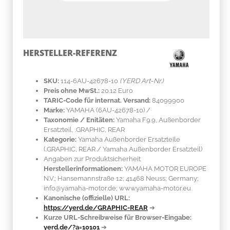
HERSTELLER-REFERENZ
SKU:
114-6AU-42678-10
(YERD Art-Nr.)
Preis ohne MwSt.:
20.12 Euro
TARIC-Code für internat. Versand:
84099900
Marke:
YAMAHA
(6AU-42678-10)
/
Taxonomie / Enitäten:
Yamaha F9.9, Außenborder
Ersatzteil, .GRAPHIC, REAR
Kategorie:
Yamaha Außenborder Ersatzteile
(.GRAPHIC, REAR / Yamaha Außenborder Ersatzteil)
Angaben zur Produktsicherheit
Herstellerinformationen:
YAMAHA MOTOR EUROPE
N.V.; Hansemannstraße 12; 41468 Neuss; Germany;
info@yamaha-motor.de; www.yamaha-motor.eu
Kanonische (offizielle) URL:
https://yerd.de/GRAPHIC-REAR
➔
Kurze URL-Schreibweise für Browser-Eingabe:
yerd.de/?a=10101
➔