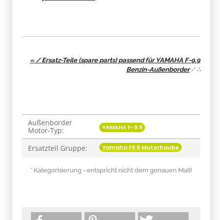
« / Ersatz-Teile (spare parts) passend für YAMAHA F-9.9
Benzin-Außenborder
/
∴
Außenborder
Produkteigenschaft
Wert
YAMAHA F-9.9
Motor-Typ:
Yamaha F9.9 Motorhaube
Ersatzteil Gruppe:
* Kategorisierung - entspricht nicht dem genauen Maß!