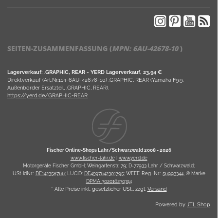
SEITEN-ZUSAMMENFASSUNG (
MPN:
6AU-42678-10
)
Lagerverkauf: .GRAPHIC, REAR - YERD Lagerverkauf, 23,94 €
Direktverkauf (Art.Nr.114-6AU-42678-10) .GRAPHIC, REAR (Yamaha F9.9,
Außenborder Ersatzteil, .GRAPHIC, REAR).
https://yerd.de/GRAPHIC-REAR
Fischer Online-Shops Lahr/Schwarzwald 2008 -
2026
www.fischer-lahr.de
|
www.yerd.de
Motorgeräte Fischer GmbH; Weingartenstr. 79; D-77933 Lahr / Schwarzwald;
USt-IdNr.:
DE142358766
; LUCID:
DE4597642301795
; WEEE-Reg.-Nr.:
56993344
, ® Marke
DPMA 302016230744
* Alle Preise inkl. gesetzlicher USt., zzgl.
Versand
Powered by
JTL Shop