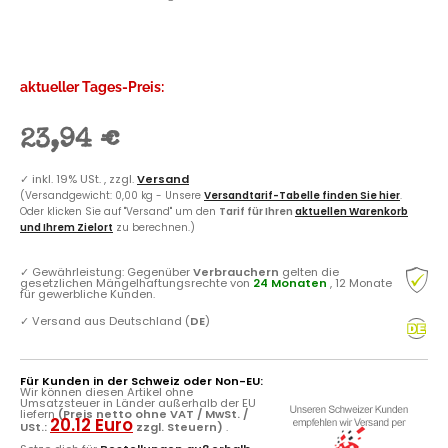
aktueller Tages-Preis:
23,94 €
✓
inkl. 19% USt. , zzgl.
Versand
(Versandgewicht: 0,00 kg - Unsere
Versandtarif-Tabelle finden Sie hier
.
Oder klicken Sie auf "Versand" um den
Tarif für Ihren
aktuellen Warenkorb
und Ihrem Zielort
zu berechnen.)
✓
Gewährleistung: Gegenüber
Verbrauchern
gelten die
gesetzlichen Mängelhaftungsrechte von
24 Monaten
, 12 Monate
für gewerbliche Kunden.
✓
Versand aus Deutschland (
DE
)
Für Kunden in der Schweiz oder Non-EU:
Wir können diesen Artikel ohne
Umsatzsteuer in Länder außerhalb der EU
liefern
(Preis netto ohne VAT / MwSt. /
20.12 Euro
USt.:
zzgl. Steuern)
.