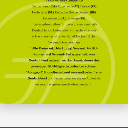
YERD Versand (shipping)
Deutschland
(DE)
, Österreich
(AT)
, France
(FR)
,
Nederland
(NL)
, Belgique België Belgien
(BE)
,
Lëtzebuerg
(LU)
, Sverige
(SE)
* Lieferzeiten gelten für Lieferungen innerhalb
Deutschlands, Lieferzeiten für andere Länder
entnehmen Sie bitte der Schaltfläche mit den
Versandinformationen
* Alle Preise inkl. MwSt. zzgl. Versand. Für EU-
Kunden mit Versand-Ziel ausserhalb von
Deutschland müssen wir die Umsatzsteuer des
jeweiligen EU-Mitgliedsstaates berechnen.
* Ab 250,-€ Shop-Bestellwert versandkostenfrei in
Deutschland
und in den beim jeweiligen Artikel als
versandfrei gekennzeichneten Ländern!