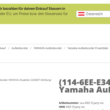
r bezahlen für deinen Einkauf Steuern in
b der EU, um Preise bzw. den Steuersatz für
Österreich
kauf
Außenborder
YAMAHA Außenborder
Yamaha Außenborder Ersatzteile
(114-6EE-E3
order, YAMAHA, Ersatzteil, GASKET, Dichtung
:
Yamaha Auß
Artikelnummer:
114-6EE-E3475-00
HAN:
6EE-E3475-00