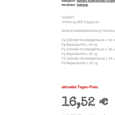
Kategorie:
Yamaha Außenborder Ersatzt
Hersteller:
YAMAHA
GASKET
Art.Nr.114-6EE-E3475-00
siehe Ersatzteilzeichnung Yamaha:
F4 Zylinder+Kurbelgehäuse 2, Nr. 
F4 Reparaturkit 1, Nr. 15
F5 Zylinder+Kurbelgehäuse 2, Nr. 
F5 Reparaturkit 1, Nr. 15
F6 Zylinder+Kurbelgehäuse 2, Nr. 
F6 Reparaturkit 1, Nr. 15
aktueller Tages-Preis:
16,52 €