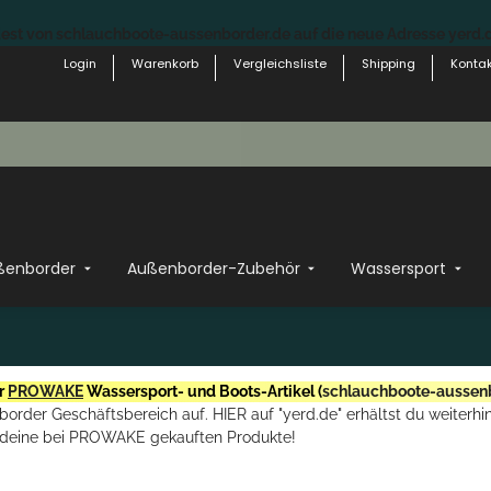
st von schlauchboote-aussenborder.de auf die neue Adresse yerd.de
Login
Warenkorb
Vergleichsliste
Shipping
Kontak
ßenborder
Außenborder-Zubehör
Wassersport
r
PROWAKE
Wassersport- und Boots-Artikel (
schlauchboote-aussen
rder Geschäftsbereich auf. HIER auf "yerd.de" erhältst du weiterhin
deine bei PROWAKE gekauften Produkte!