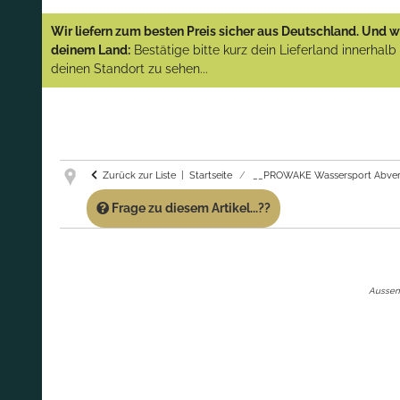
YAMAHA und PARSUN Außenborder
Wir liefern zum besten Preis sicher aus Deutschland. Und wi
(Abverkauf)!
deinem Land:
Bestätige bitte kurz dein Lieferland innerhal
deinen Standort zu sehen...
GARANTIE UND SERVICE:
Du erhältst über
diese Seite weiterhin Support für PROWAKE
Artikel!
Fragen?
Ruf uns für Fragen zu PROWAKE
Artikeln einfach an!
Zurück zur Liste
Startseite
__PROWAKE Wassersport Abver
Frage zu diesem Artikel...??
Aussenb