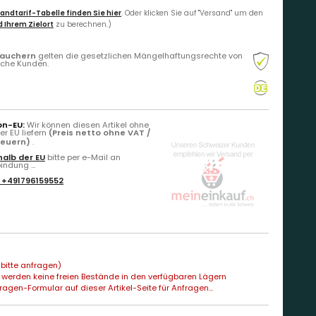
andtarif-Tabelle finden Sie hier
. Oder klicken Sie auf "Versand" um den
 Ihrem Zielort
zu berechnen.)
rauchern
gelten die gesetzlichen Mängelhaftungsrechte von
liche Kunden.
on-EU:
Wir können diesen Artikel ohne
r EU liefern
(Preis netto ohne VAT /
teuern)
.
alb der EU
bitte per e-Mail an
ndung ...
:
+491796159552
bitte anfragen)
 werden keine freien Bestände in den verfügbaren Lägern
agen-Formular auf dieser Artikel-Seite für Anfragen...