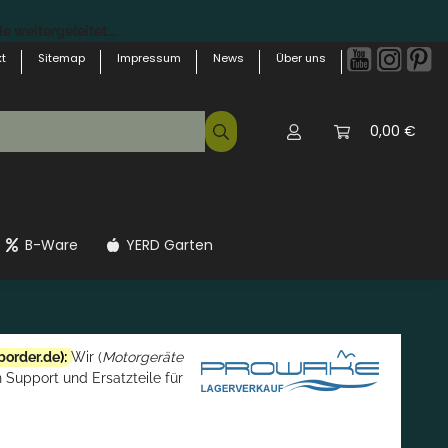
 weitergeleitet...
t
Sitemap
Impressum
News
Über uns
0,00 €
B-Ware
YERD Garten
border.de
):
Wir (
Motorgeräte
 Support und Ersatzteile für