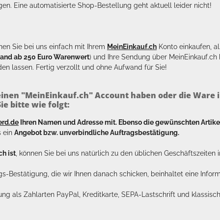
en. Eine automatisierte Shop-Bestellung geht aktuell leider nicht!
en Sie bei uns einfach mit Ihrem
MeinEinkauf.ch
Konto einkaufen, al
sand ab 250 Euro Warenwert
) und Ihre Sendung über MeinEinkauf.c
en lassen. Fertig verzollt und ohne Aufwand für Sie!
inen "MeinEinkauf.ch" Account haben oder die Ware i
e bitte wie folgt:
erd.de
Ihren Namen und Adresse mit. Ebenso die gewünschten Arti
s ein
Angebot bzw. unverbindliche Auftragsbestätigung.
h ist
, können Sie bei uns natürlich zu den üblichen Geschäftszeite
ags-Bestätigung, die wir Ihnen danach schicken, beinhaltet eine Info
lung als Zahlarten PayPal, Kreditkarte, SEPA-Lastschrift und klassi