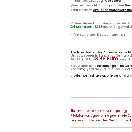
✓
inkl. 19% USt. , zzgl.
Versand
(Versandgewicht: 0,00 kg - Unsere
Vers
Tarif für Ihren
aktuellen Warenkorb und
✓
Gewährleistung: Gegenüber
Verb
24 Monaten
, 12 Monate für gewerb
✓
Versand aus Deutschland (
DE
)
Für Kunden in der Schweiz oder N
Umsatzsteuer in Länder außerhalb de
13.88 Euro
MwSt. / USt.:
zzgl. S
Setze dich für
Bestellungen außerh
kontakt@yerd.de kurz mit uns in Verbi
...oder per
WhatsApp
(NUR Chat!)
momentan nicht verfügbar (ggf. 
* letzter verfügbarer
Tages-Preis
Es
angezeigt. Verwenden Sie ggf. das Fr