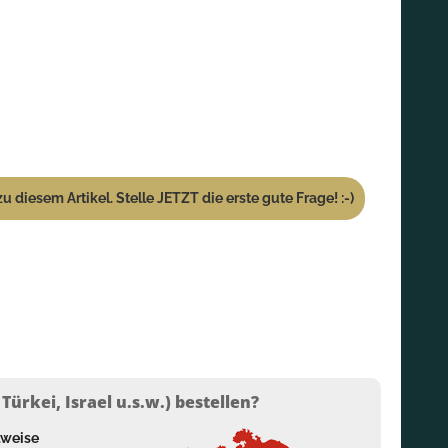
u diesem Artikel. Stelle JETZT die erste gute Frage! :-)
ürkei, Israel u.s.w.) bestellen?
lweise