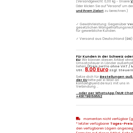
(Versandgewicht: 0,00 kg - Unsere
V
Oder klicken Sie auf "Versand" um d
und Ihrem Zielort
zu berechnen.)
✓
Gewährleistung: Gegenüber
Ve
gesetzlichen Mängelhaftungsrec
für gewerbliche Kunden.
✓
Versand aus Deutschland (
DE
)
Für Kunden in der Schweiz ode
EU:
Wir können diesen Artikel ohn
Umsatzsteuer in Länder außerhal
liefern
(Preis netto ohne VAT / M
8.00 Euro
USt.:
zzgl. Steuer
Setze dich für
Bestellungen auß
der EU
bitte per e-Mail an
kontakt@yerd.de kurz mit uns in
Verbindung ...
...oder per
WhatsApp
(NUR Chat
+491796159552
momentan nicht verfügbar (gg
* letzter verfügbarer
Tages-Preis
den verfügbaren Lägern angezeig
Formular auf dieser Artikel-Seite f