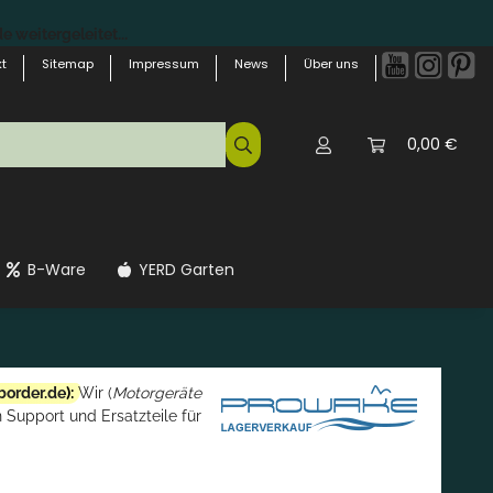
 weitergeleitet...
t
Sitemap
Impressum
News
Über uns
0,00 €
B-Ware
YERD Garten
border.de
):
Wir (
Motorgeräte
 Support und Ersatzteile für