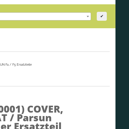
✔
N F4 / F5 Ersatzteile
0001)
COVER,
 / Parsun
r Ersatzteil