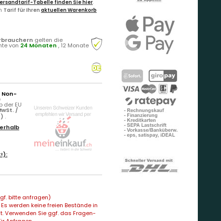
ersandtarif-Tabelle finden Sie hier
.
en
Tarif für Ihren
aktuellen Warenkorb
rbrauchern
gelten die
hte von
24 Monaten
, 12 Monate
r Non-
e
b der EU
wSt. /
n)
.
erhalb
!):
f. bitte anfragen)
Es werden keine freien Bestände in
t. Verwenden Sie ggf. das Fragen-
ür Anfragen...