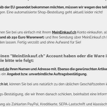
halb der EU gesendet bekommen möchten, müssen wir wegen des tei
en. Eine automatisierte Shop-Bestellung geht aktuell leider nicht!
en Sie bei uns einfach mit Ihrem
MeinEinkauf.ch
Konto einkaufen, al
sand ab 250 Euro Warenwert
) und Ihre Sendung über MeinEinkauf.c
en lassen. Fertig verzollt und ohne Aufwand für Sie!
inen "MeinEinkauf.ch" Account haben oder die Ware i
e bitte wie folgt:
erd.de
Ihren Namen und Adresse mit. Ebenso die gewünschten Arti
s ein
Angebot bzw. unverbindliche Auftragsbestätigung.
h ist
, können Sie bei uns natürlich zu den üblichen Geschäftszeite
ags-Bestätigung, die wir Ihnen danach schicken, beinhaltet eine Info
lung als Zahlarten PayPal, Kreditkarte, SEPA-Lastschrift und klassi