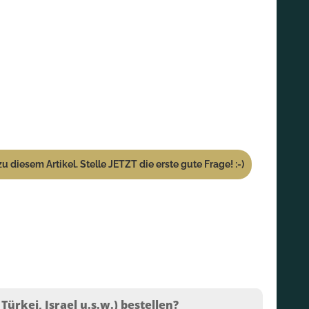
u diesem Artikel. Stelle JETZT die erste gute Frage! :-)
ürkei, Israel u.s.w.) bestellen?