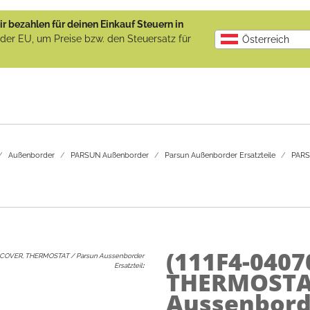
r bezahlen für deinen Einkauf Steuern in
b der EU, um Preise bzw. den Steuersatz für
Österreich
Außenborder
PARSUN Außenborder
Parsun Außenborder Ersatzteile
PARSU
(111F4-0407
COVER, THERMOSTAT / Parsun Aussenborder
Ersatzteil
:
THERMOSTAT
Aussenborde