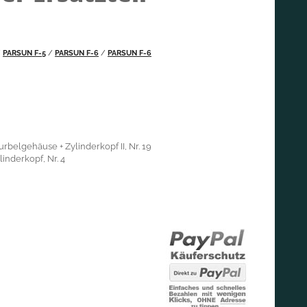
/
PARSUN F-5
/
PARSUN F-6
/
PARSUN F-6
rbelgehäuse + Zylinderkopf II, Nr. 19
inderkopf, Nr. 4