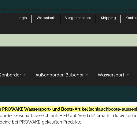
st von schlauchboote-aussenborder.de auf die neue Adresse yerd.de
Login
Warenkorb
Vergleichsliste
Shipping
Kontak
ßenborder
Außenborder-Zubehör
Wassersport
r
PROWAKE
Wassersport- und Boots-Artikel (
schlauchboote-aussen
rder Geschäftsbereich auf. HIER auf "yerd.de" erhältst du weiterhin
deine bei PROWAKE gekauften Produkte!