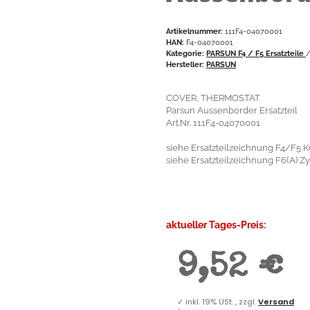
Artikelnummer:
111F4-04070001
HAN:
F4-04070001
Kategorie:
PARSUN F4 / F5 Ersatzteile
Hersteller:
PARSUN
COVER, THERMOSTAT
Parsun Aussenborder Ersatzteil
Art.Nr. 111F4-04070001
siehe Ersatzteilzeichnung F4/F5 Ku
siehe Ersatzteilzeichnung F6(A) Zyl
aktueller Tages-Preis:
9,52 €
✓
inkl. 19% USt. , zzgl.
Versand