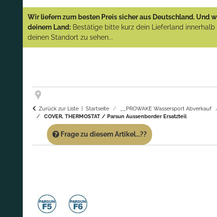
YAMAHA und PARSUN Außenborder
Wir liefern zum besten Preis sicher aus Deutschland. Und wi
(Abverkauf)!
deinem Land:
Bestätige bitte kurz dein Lieferland innerhal
deinen Standort zu sehen...
GARANTIE UND SERVICE:
Du erhältst über
diese Seite weiterhin Support für PROWAKE
Artikel!
Fragen?
Ruf uns für Fragen zu PROWAKE
Artikeln einfach an!
Zurück zur Liste
Startseite
__PROWAKE Wassersport Abverkauf
COVER, THERMOSTAT / Parsun Aussenborder Ersatzteil
Frage zu diesem Artikel...??