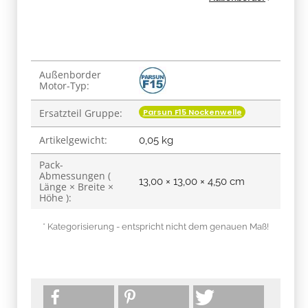
Produkteigenschaft
Wert
Außenborder
Motor-Typ:
Parsun F15 Nockenwelle
Ersatzteil Gruppe:
Artikelgewicht:
0,05
kg
Pack-
Abmessungen (
13,00 × 13,00 × 4,50 cm
Länge × Breite ×
Höhe ):
* Kategorisierung - entspricht nicht dem genauen Maß!