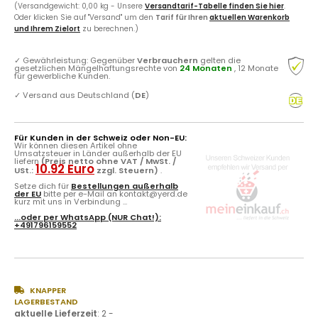
(Versandgewicht: 0,00 kg - Unsere
Versandtarif-Tabelle finden Sie hier
.
Oder klicken Sie auf "Versand" um den
Tarif für Ihren
aktuellen Warenkorb
und Ihrem Zielort
zu berechnen.)
✓
Gewährleistung: Gegenüber
Verbrauchern
gelten die
gesetzlichen Mängelhaftungsrechte von
24 Monaten
, 12 Monate
für gewerbliche Kunden.
✓
Versand aus Deutschland (
DE
)
Für Kunden in der Schweiz oder Non-EU:
Wir können diesen Artikel ohne
Umsatzsteuer in Länder außerhalb der EU
liefern
(Preis netto ohne VAT / MwSt. /
10.92 Euro
USt.:
zzgl. Steuern)
.
Setze dich für
Bestellungen außerhalb
der EU
bitte per e-Mail an kontakt@yerd.de
kurz mit uns in Verbindung ...
...oder per
WhatsApp
(NUR Chat!):
+491796159552
KNAPPER
LAGERBESTAND
aktuelle Lieferzeit
:
2 -