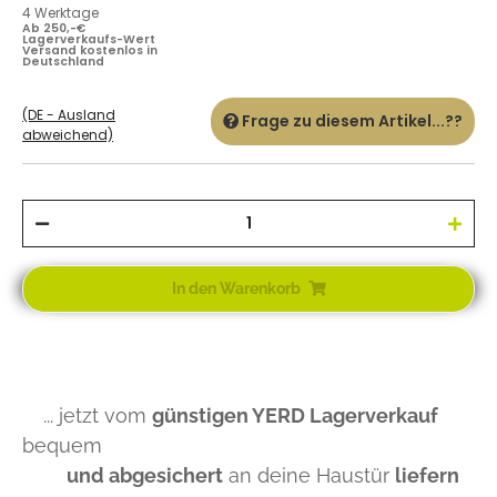
4 Werktage
Ab 250,-€
Lagerverkaufs-Wert
Versand kostenlos in
Deutschland
(DE - Ausland
Frage zu diesem Artikel...??
abweichend)
In den Warenkorb
... jetzt vom
günstigen YERD Lagerverkauf
bequem
und abgesichert
an deine Haustür
liefern