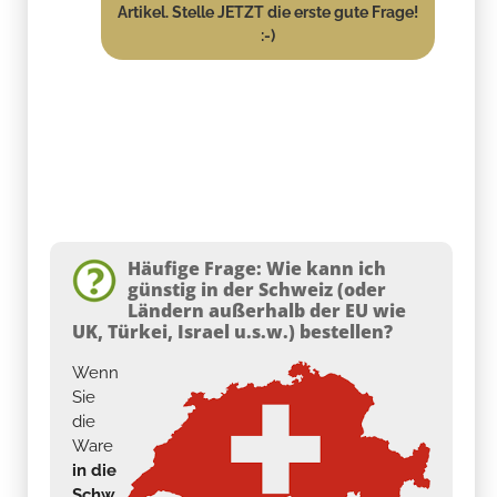
Artikel. Stelle JETZT die erste gute Frage!
:-)
Häufige Frage: Wie kann ich
günstig in der Schweiz (oder
Ländern außerhalb der EU wie
UK, Türkei, Israel u.s.w.) bestellen?
Wenn
Sie
die
Ware
in die
Schw