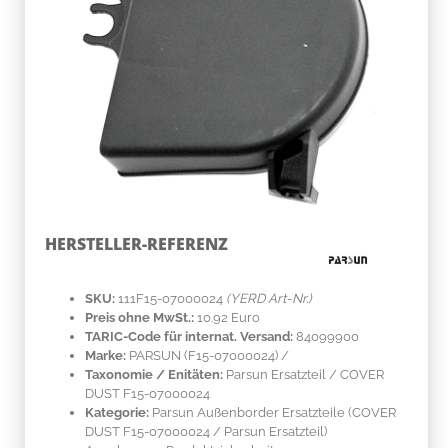
HERSTELLER-REFERENZ
SKU:
111F15-07000024
(YERD Art-Nr.)
Preis ohne MwSt.:
10.92 Euro
TARIC-Code für internat. Versand:
84099900
Marke:
PARSUN
(F15-07000024)
/
Taxonomie / Enitäten:
Parsun Ersatzteil / COVER
DUST F15-07000024
Kategorie:
Parsun Außenborder Ersatzteile (COVER
DUST F15-07000024 / Parsun Ersatzteil)