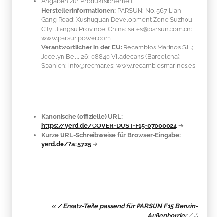
Angaben zur Produktsicherheit
Herstellerinformationen:
PARSUN; No. 567 Lian
Gang Road; Xushuguan Development Zone Suzhou
City; Jiangsu Province; China; sales@parsun.com.cn;
www.parsunpower.com
Verantwortlicher in der EU:
Recambios Marinos S.L.;
Jocelyn Bell, 26; 08840 Viladecans (Barcelona);
Spanien; info@recmar.es; www.recambiosmarinos.es
Kanonische (offizielle) URL:
https://yerd.de/COVER-DUST-F15-07000024
➔
Kurze URL-Schreibweise für Browser-Eingabe:
yerd.de/?a=5725
➔
« / Ersatz-Teile passend für PARSUN F15 Benzin-
Außenborder
/
∴