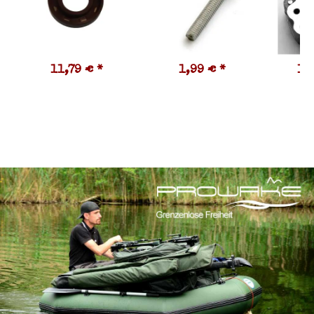
11,79 €
*
1,99 €
*
10