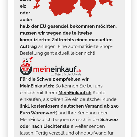
eiz
oder
außer
halb der EU gesendet bekommen möchten,
müssen wir wegen des teilweise
komplizierten Zollrechts einen manuellen
Auftrag
anlegen. Eine automatisierte Shop-
Bestellung geht aktuell leider nicht!
Für die Schweiz empfehlen wir
MeinEinkauf.ch:
So können Sie bei uns
einfach mit Ihrem
MeinEinkauf.ch
Konto
einkaufen, als wären Sie ein deutscher Kunde
(
inkl. kostenlosem deutschen Versand ab 250
Euro Warenwert
) und Ihre Sendung über
MeinEinkauf.ch bequem zu sich in die
Schweiz
oder nach Liechtenstein
weiter senden
lassen. Fertig verzollt und ohne Aufwand für