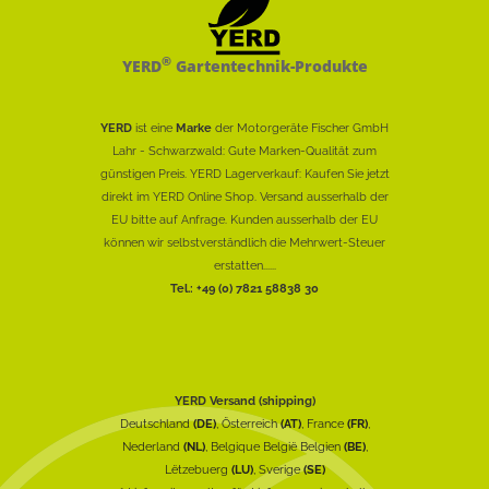
®
YERD
Gartentechnik-Produkte
YERD
ist eine
Marke
der Motorgeräte Fischer GmbH
Lahr - Schwarzwald: Gute Marken-Qualität zum
günstigen Preis. YERD Lagerverkauf: Kaufen Sie jetzt
direkt im YERD Online Shop. Versand ausserhalb der
EU bitte auf Anfrage. Kunden ausserhalb der EU
können wir selbstverständlich die Mehrwert-Steuer
erstatten......
Tel.: +49 (0) 7821 58838 30
YERD Versand (shipping)
Deutschland
(DE)
, Österreich
(AT)
, France
(FR)
,
Nederland
(NL)
, Belgique België Belgien
(BE)
,
Lëtzebuerg
(LU)
, Sverige
(SE)