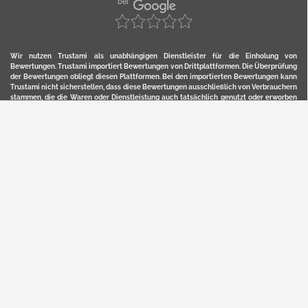
Wir nutzen Trustami als unabhängigen Dienstleister für die Einholung von
Bewertungen. Trustami importiert Bewertungen von Drittplattformen. Die Überprüfung
der Bewertungen obliegt diesen Plattformen. Bei den importierten Bewertungen kann
Trustami nicht sicherstellen, dass diese Bewertungen ausschließlich von Verbrauchern
stammen, die die Waren oder Dienstleistung auch tatsächlich genutzt oder erworben
haben. Weitere Details zur Herkunft und unmittelbaren Nachverfolung bzw. Referenz
der einzelnen Bewertungen, erhalten Sie durch klicken auf das Trustami-Logo.
YERD ist eine eingetragene Marke und ein Online-Shop der Motorgeräte Fischer GmbH
in Lahr/Schwarzwald. Unter der Marke YERD vertreibt das Unternehmen Produkte aus
Garten-, Land-, Forst- und Kommunaltechnik sowie ausgewählte D2C-Produkte.
Hier finden Sie unsern Verkauf auf
Ebay
und
Amazon
. Bitte beachten Sie, dass wir bei
Kaufland, Ebay (motofischtec) bzw. Amazon eventuell andere Konditionen und Preise
haben, als in unserem Lager-Direktverkauf.
Sicher, bequem und flexibel kaufen...