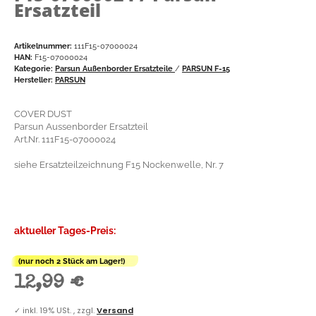
Ersatzteil
Artikelnummer:
111F15-07000024
HAN:
F15-07000024
Kategorie:
Parsun Außenborder Ersatzteile
/
PARSUN F-15
Hersteller:
PARSUN
COVER DUST
Parsun Aussenborder Ersatzteil
Art.Nr. 111F15-07000024
siehe Ersatzteilzeichnung F15 Nockenwelle, Nr. 7
aktueller Tages-Preis:
(nur noch 2 Stück am Lager!)
12,99 €
✓
inkl. 19% USt. , zzgl.
Versand