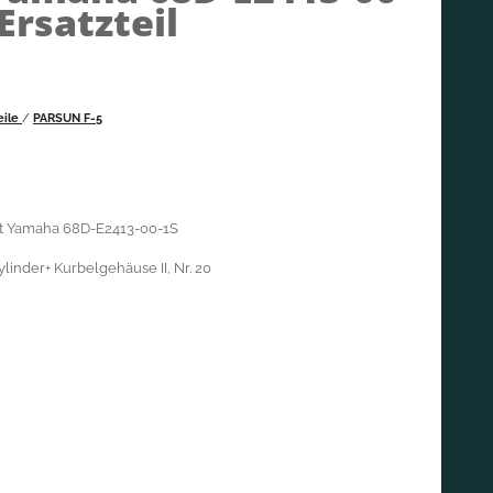
Ersatzteil
eile
/
PARSUN F-5
cht Yamaha 68D-E2413-00-1S
linder+ Kurbelgehäuse II, Nr. 20