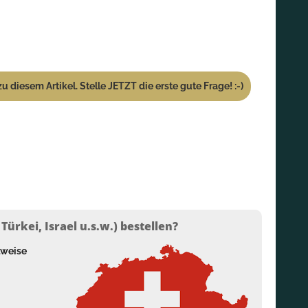
u diesem Artikel. Stelle JETZT die erste gute Frage! :-)
ürkei, Israel u.s.w.) bestellen?
lweise