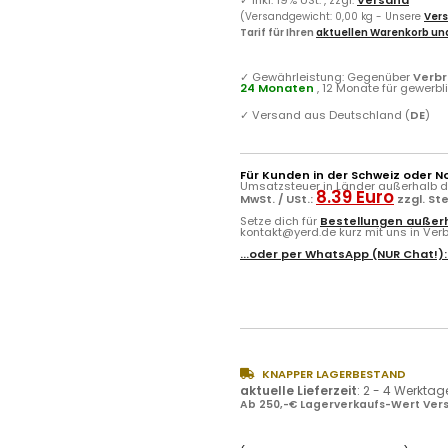
(Versandgewicht: 0,00 kg - Unsere
Vers
Tarif für Ihren
aktuellen Warenkorb und
✓
Gewährleistung: Gegenüber
Verb
24 Monaten
, 12 Monate für gewerb
✓
Versand aus Deutschland (
DE
)
Für Kunden in der Schweiz oder N
Umsatzsteuer in Länder außerhalb de
8.39 Euro
MwSt. / USt.:
zzgl. St
Setze dich für
Bestellungen außerh
kontakt@yerd.de kurz mit uns in Verbi
...oder per
WhatsApp
(NUR Chat!)
KNAPPER LAGERBESTAND
aktuelle Lieferzeit
:
2 - 4 Werktag
Ab 250,-€ Lagerverkaufs-Wert Vers