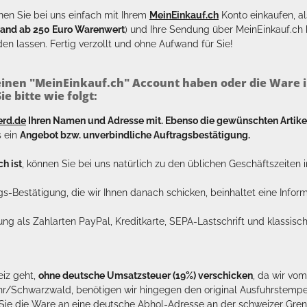
en Sie bei uns einfach mit Ihrem
MeinEinkauf.ch
Konto einkaufen, al
sand ab 250 Euro Warenwert
) und Ihre Sendung über MeinEinkauf.c
en lassen. Fertig verzollt und ohne Aufwand für Sie!
inen "MeinEinkauf.ch" Account haben oder die Ware i
e bitte wie folgt:
erd.de
Ihren Namen und Adresse mit. Ebenso die gewünschten Arti
s ein
Angebot bzw. unverbindliche Auftragsbestätigung.
h ist
, können Sie bei uns natürlich zu den üblichen Geschäftszeite
ags-Bestätigung, die wir Ihnen danach schicken, beinhaltet eine Info
lung als Zahlarten PayPal, Kreditkarte, SEPA-Lastschrift und klassi
eiz geht,
ohne deutsche Umsatzsteuer (19%) verschicken
, da wir vo
hr/Schwarzwald, benötigen wir hingegen den original Ausfuhrstempel 
n Sie die Ware an eine deutsche Abhol-Adresse an der schweizer Gren