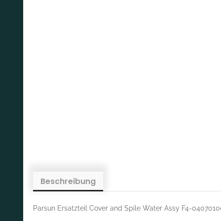
Beschreibung
Parsun Ersatzteil Cover and Spile Water Assy F4-040701