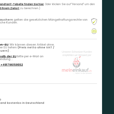
andtarif-Tabelle finden Sie hier
. Oder klicken Sie auf "Versand" um den
 Ihrem Zielort
zu berechnen.)
rauchern
gelten die gesetzlichen Mängelhaftungsrechte von
liche Kunden.
on-EU:
Wir können diesen Artikel ohne
r EU liefern
(Preis netto ohne VAT /
euern)
.
alb der EU
bitte per e-Mail an
ndung ...
:
+491796159552
e
and kostenlos in Deutschland