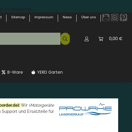
 weitergeleitet...
t
Sitemap
Impressum
News
Über uns
0,00 €
B-Ware
YERD Garten
border.de
):
Wir (
Motorgeräte
 Support und Ersatzteile für