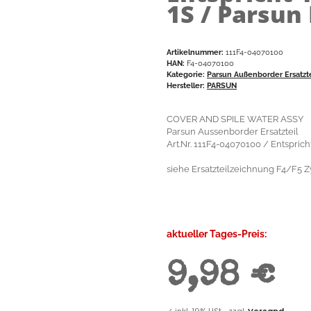
1S / Parsun 
Artikelnummer:
111F4-04070100
HAN:
F4-04070100
Kategorie:
Parsun Außenborder Ersatzt
Hersteller:
PARSUN
COVER AND SPILE WATER ASSY
Parsun Aussenborder Ersatzteil
Art.Nr. 111F4-04070100 / Entspri
siehe Ersatzteilzeichnung F4/F5 Zy
aktueller Tages-Preis:
9,98 €
✓
inkl. 19% USt. , zzgl.
Versand