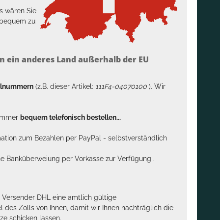
s wären Sie
h bequem zu
n ein anderes Land außerhalb der EU
kelnummern
(z.B. dieser Artikel:
111F4-04070100
). Wir
n immer
bequem telefonisch bestellen...
rmation zum Bezahlen per PayPal - selbstverständlich
sche Banküberweiung per Vorkasse zur Verfügung .
m Versender DHL eine amtlich gültige
des Zolls von Ihnen, damit wir Ihnen nachträglich die
ze schicken lassen.