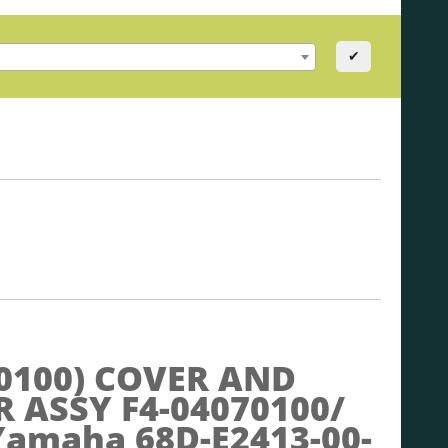
✔
0100)
COVER AND
R ASSY F4-04070100/
Yamaha 68D-E2413-00-