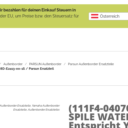
r bezahlen für deinen Einkauf Steuern in
b der EU, um Preise bzw. den Steuersatz für
Österreich
Außenborder
PARSUN Außenborder
Parsun Außenborder Ersatzteile
D-E2413-00-1S / Parsun Ersatzteil
(111F4-0407
Außenborder Ersatzteile, Yamaha Außenborder
Ersatzteile, Außenborder Ersatzteile
:
SPILE WATE
Entspricht 