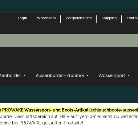
st von schlauchboote-aussenborder.de auf die neue Adresse yerd.de
Login
Warenkorb
Vergleichsliste
Shipping
Kontak
ßenborder
Außenborder-Zubehör
Wassersport
r
PROWAKE
Wassersport- und Boots-Artikel (
schlauchboote-aussen
rder Geschäftsbereich auf. HIER auf "yerd.de" erhältst du weiterhin
deine bei PROWAKE gekauften Produkte!