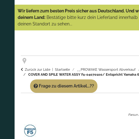
YAMAHA und PARSUN Außenborder
Wir liefern zum besten Preis sicher aus Deutschland. Und wi
(Abverkauf)!
deinem Land:
Bestätige bitte kurz dein Lieferland innerhal
deinen Standort zu sehen...
GARANTIE UND SERVICE:
Du erhältst über
diese Seite weiterhin Support für PROWAKE
Artikel!
Fragen?
Ruf uns für Fragen zu PROWAKE
Artikeln einfach an!
Zurück zur Liste
Startseite
__PROWAKE Wassersport Abverkauf
COVER AND SPILE WATER ASSY F4-04070100/ Entspricht Yamaha 68
Frage zu diesem Artikel...??
Parsun 