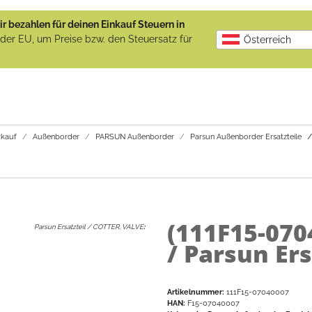
r bezahlen für deinen Einkauf Steuern in
b der EU, um Preise bzw. den Steuersatz für
Österreich
kauf
Außenborder
PARSUN Außenborder
Parsun Außenborder Ersatzteile
(111F15-07
Parsun Ersatzteil / COTTER, VALVE
:
/ Parsun Ers
Artikelnummer:
111F15-07040007
HAN:
F15-07040007