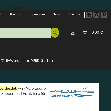
 weitergeleitet...
t
Sitemap
Impressum
News
Über uns
0,00 €
B-Ware
YERD Garten
border.de
):
Wir (
Motorgeräte
 Support und Ersatzteile für