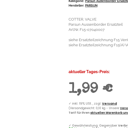
Kategorie:
Parsun Außenborder Ersatzt
Hersteller:
PARSUN
COTTER, VALVE
Parsun Aussenborder Ersatzteil
Art.Nr. F15-07040007
siehe Ersatzteilzeichnung F15 Venti
siehe Ersatzteilzeichnung F15(A) Ve
aktueller Tages-Preis:
1,99 €
✓
inkl. 19% USt. , zzgl.
Versand
(Versandgewicht: 0,10 kg - Unsere
Versa
Tarif für Ihren
aktuellen Warenkorb und
✓
Gewährleistung: Gegenüber
Verb