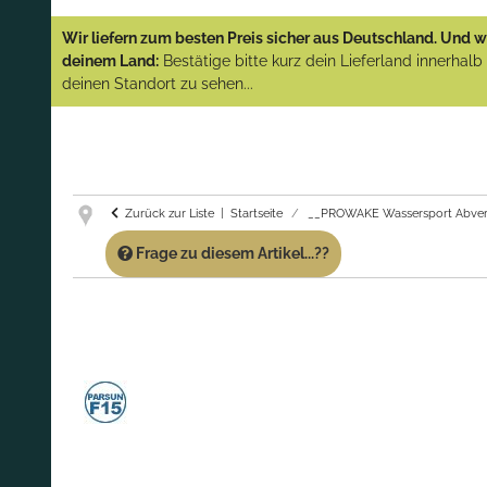
YAMAHA und PARSUN Außenborder
Wir liefern zum besten Preis sicher aus Deutschland. Und wi
(Abverkauf)!
deinem Land:
Bestätige bitte kurz dein Lieferland innerhal
deinen Standort zu sehen...
GARANTIE UND SERVICE:
Du erhältst über
diese Seite weiterhin Support für PROWAKE
Artikel!
Fragen?
Ruf uns für Fragen zu PROWAKE
Artikeln einfach an!
Zurück zur Liste
Startseite
__PROWAKE Wassersport Abver
Frage zu diesem Artikel...??