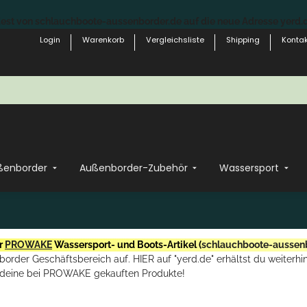
st von schlauchboote-aussenborder.de auf die neue Adresse yerd.de
Login
Warenkorb
Vergleichsliste
Shipping
Kontak
ßenborder
Außenborder-Zubehör
Wassersport
r
PROWAKE
Wassersport- und Boots-Artikel (
schlauchboote-aussen
rder Geschäftsbereich auf. HIER auf "yerd.de" erhältst du weiterhin
deine bei PROWAKE gekauften Produkte!