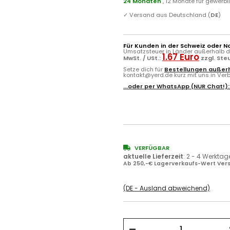
24 Monaten
, 12 Monate für gewerb
✓
Versand aus Deutschland (
DE
)
Für Kunden in der Schweiz oder N
Umsatzsteuer in Länder außerhalb de
1.67 Euro
MwSt. / USt.:
zzgl. Ste
Setze dich für
Bestellungen außerh
kontakt@yerd.de kurz mit uns in Verbi
...oder per
WhatsApp
(NUR Chat!)
VERFÜGBAR
aktuelle Lieferzeit
:
2 - 4 Werktag
Ab 250,-€ Lagerverkaufs-Wert Vers
(DE - Ausland abweichend)