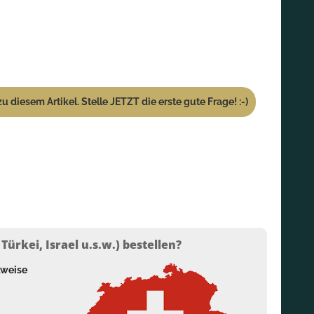
u diesem Artikel. Stelle JETZT die erste gute Frage! :-)
ürkei, Israel u.s.w.) bestellen?
lweise