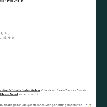
eile
/
PARSUN F-15
l, Nr. 7
ntil, Nr. 6
ndtarif-Tabelle finden Sie hier
. Oder klicken Sie auf "Versand" um den
 Ihrem Zielort
zu berechnen.)
rauchern
gelten die gesetzlichen Mängelhaftungsrechte von