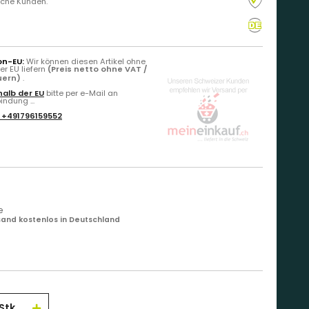
liche Kunden.
on-EU:
Wir können diesen Artikel ohne
r EU liefern
(Preis netto ohne VAT /
uern)
.
alb der EU
bitte per e-Mail an
ndung ...
:
+491796159552
e
and kostenlos in Deutschland
Stk