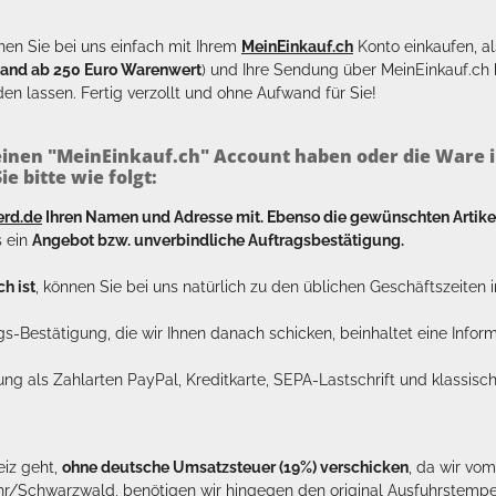
en Sie bei uns einfach mit Ihrem
MeinEinkauf.ch
Konto einkaufen, al
sand ab 250 Euro Warenwert
) und Ihre Sendung über MeinEinkauf.c
en lassen. Fertig verzollt und ohne Aufwand für Sie!
inen "MeinEinkauf.ch" Account haben oder die Ware i
e bitte wie folgt:
erd.de
Ihren Namen und Adresse mit. Ebenso die gewünschten Arti
s ein
Angebot bzw. unverbindliche Auftragsbestätigung.
h ist
, können Sie bei uns natürlich zu den üblichen Geschäftszeite
ags-Bestätigung, die wir Ihnen danach schicken, beinhaltet eine Info
lung als Zahlarten PayPal, Kreditkarte, SEPA-Lastschrift und klassi
eiz geht,
ohne deutsche Umsatzsteuer (19%) verschicken
, da wir vo
hr/Schwarzwald, benötigen wir hingegen den original Ausfuhrstempel 