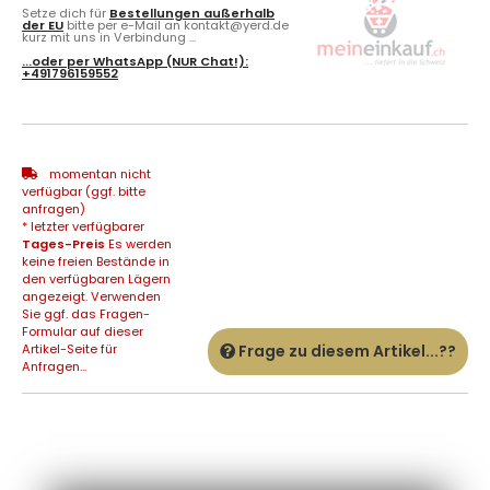
Setze dich für
Bestellungen außerhalb
der EU
bitte per e-Mail an kontakt@yerd.de
kurz mit uns in Verbindung ...
...oder per
WhatsApp
(NUR Chat!):
+491796159552
momentan nicht
verfügbar (ggf. bitte
anfragen)
* letzter verfügbarer
Tages-Preis
Es werden
keine freien Bestände in
den verfügbaren Lägern
angezeigt. Verwenden
Sie ggf. das Fragen-
Formular auf dieser
Artikel-Seite für
Frage zu diesem Artikel...??
Anfragen...