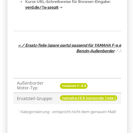
Kurze URL-Schreibweise für Browser-Eingabe:
yerd.de/?a=10026
➔
« / Ersatz-Teile (spare parts) passend für YAMAHA F-9.9
Benzin-Außenborder
/
∴
Außenborder
Produkteigenschaft
Wert
YAMAHA F-9.9
Motor-Typ:
Yamaha F9.9 Optionale Teile 1
Ersatzteil Gruppe:
* Kategorisierung - entspricht nicht dem genauen Maß!