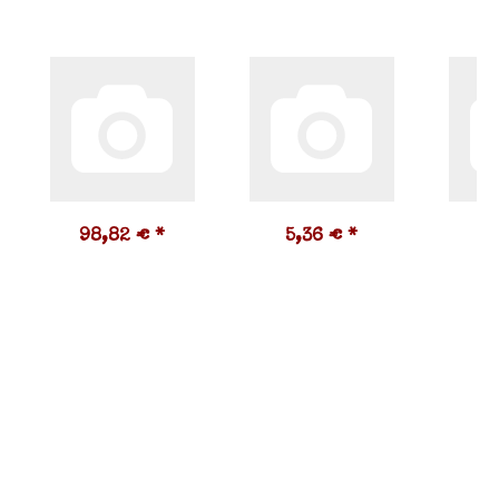
98,82 €
*
5,36 €
*
1