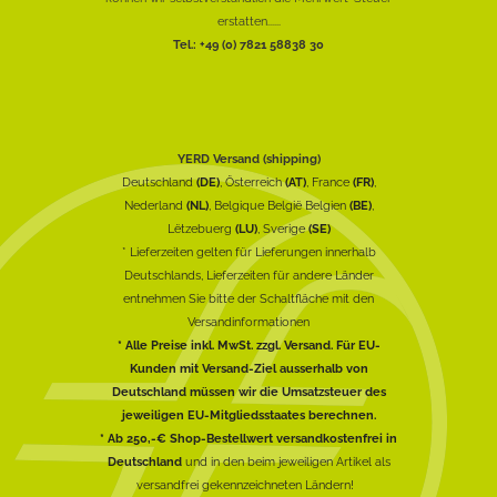
erstatten......
Tel.: +49 (0) 7821 58838 30
YERD Versand (shipping)
Deutschland
(DE)
, Österreich
(AT)
, France
(FR)
,
Nederland
(NL)
, Belgique België Belgien
(BE)
,
Lëtzebuerg
(LU)
, Sverige
(SE)
* Lieferzeiten gelten für Lieferungen innerhalb
Deutschlands, Lieferzeiten für andere Länder
entnehmen Sie bitte der Schaltfläche mit den
Versandinformationen
* Alle Preise inkl. MwSt. zzgl. Versand. Für EU-
Kunden mit Versand-Ziel ausserhalb von
Deutschland müssen wir die Umsatzsteuer des
jeweiligen EU-Mitgliedsstaates berechnen.
* Ab 250,-€ Shop-Bestellwert versandkostenfrei in
Deutschland
und in den beim jeweiligen Artikel als
versandfrei gekennzeichneten Ländern!