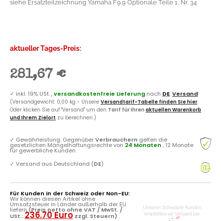
siehe Ersatzteilzeichnung Yamaha F9.9 Optionale Teile 1, Nr. 34
aktueller Tages-Preis:
281,67 €
✓
inkl. 19% USt. ,
versandkostenfreie Lieferung
nach
DE
.
Versand
(Versandgewicht: 0,00 kg - Unsere
Versandtarif-Tabelle finden Sie hier
.
Oder klicken Sie auf "Versand" um den
Tarif für Ihren
aktuellen Warenkorb
und Ihrem Zielort
zu berechnen.)
✓
Gewährleistung: Gegenüber
Verbrauchern
gelten die
gesetzlichen Mängelhaftungsrechte von
24 Monaten
, 12 Monate
für gewerbliche Kunden.
✓
Versand aus Deutschland (
DE
)
Für Kunden in der Schweiz oder Non-EU:
Wir können diesen Artikel ohne
Umsatzsteuer in Länder außerhalb der EU
liefern
(Preis netto ohne VAT / MwSt. /
236.70 Euro
USt.:
zzgl. Steuern)
.