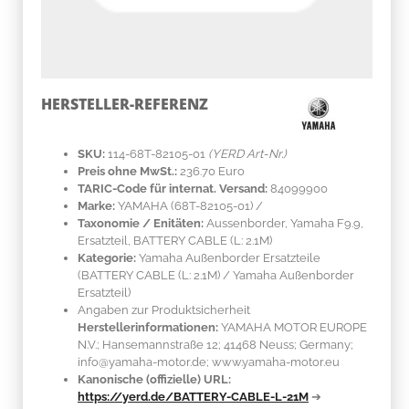
HERSTELLER-REFERENZ
SKU:
114-68T-82105-01
(YERD Art-Nr.)
Preis ohne MwSt.:
236.70 Euro
TARIC-Code für internat. Versand:
84099900
Marke:
YAMAHA
(68T-82105-01)
/
Taxonomie / Enitäten:
Aussenborder, Yamaha F9.9,
Ersatzteil, BATTERY CABLE (L: 2.1M)
Kategorie:
Yamaha Außenborder Ersatzteile
(BATTERY CABLE (L: 2.1M) / Yamaha Außenborder
Ersatzteil)
Angaben zur Produktsicherheit
Herstellerinformationen:
YAMAHA MOTOR EUROPE
N.V.; Hansemannstraße 12; 41468 Neuss; Germany;
info@yamaha-motor.de; www.yamaha-motor.eu
Kanonische (offizielle) URL:
https://yerd.de/BATTERY-CABLE-L-21M
➔