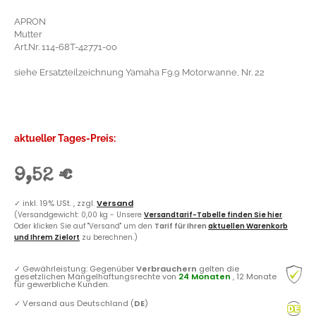
APRON
Mutter
Art.Nr. 114-68T-42771-00
siehe Ersatzteilzeichnung Yamaha F9.9 Motorwanne, Nr. 22
aktueller Tages-Preis:
9,52 €
✓
inkl. 19% USt. , zzgl.
Versand
(Versandgewicht: 0,00 kg - Unsere
Versandtarif-Tabelle finden Sie hier
.
Oder klicken Sie auf "Versand" um den
Tarif für Ihren
aktuellen Warenkorb
und Ihrem Zielort
zu berechnen.)
✓
Gewährleistung: Gegenüber
Verbrauchern
gelten die
gesetzlichen Mängelhaftungsrechte von
24 Monaten
, 12 Monate
für gewerbliche Kunden.
✓
Versand aus Deutschland (
DE
)