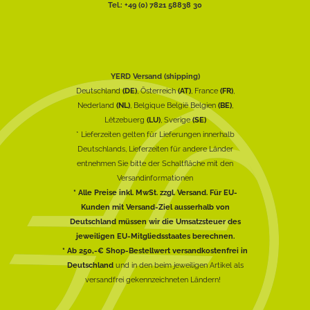
Tel.: +49 (0) 7821 58838 30
YERD Versand (shipping)
Deutschland
(DE)
, Österreich
(AT)
, France
(FR)
,
Nederland
(NL)
, Belgique België Belgien
(BE)
,
Lëtzebuerg
(LU)
, Sverige
(SE)
* Lieferzeiten gelten für Lieferungen innerhalb
Deutschlands, Lieferzeiten für andere Länder
entnehmen Sie bitte der Schaltfläche mit den
Versandinformationen
* Alle Preise inkl. MwSt. zzgl. Versand. Für EU-
Kunden mit Versand-Ziel ausserhalb von
Deutschland müssen wir die Umsatzsteuer des
jeweiligen EU-Mitgliedsstaates berechnen.
* Ab 250,-€ Shop-Bestellwert versandkostenfrei in
Deutschland
und in den beim jeweiligen Artikel als
versandfrei gekennzeichneten Ländern!