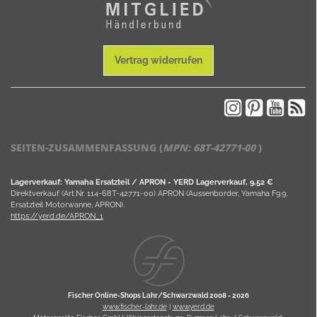
Vertrag widerrufen
SEITEN-ZUSAMMENFASSUNG (
MPN:
68T-42771-00
)
Lagerverkauf: Yamaha Ersatzteil / APRON - YERD Lagerverkauf, 9,52 €
Direktverkauf (Art.Nr. 114-68T-42771-00) APRON (Aussenborder, Yamaha F9.9,
Ersatzteil Motorwanne, APRON).
https://yerd.de/APRON_1
Fischer Online-Shops Lahr/Schwarzwald 2008 -
2026
www.fischer-lahr.de
|
www.yerd.de