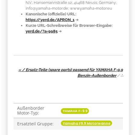
N.V.; Hansemannstraße 12; 41468 Neuss; Germany;
info@yamaha-motor.de; www.yamaha-motor.eu
Kanonische (offizielle) URL:
https://yerd.de/APRON_1
➔
Kurze URL-Schreibweise für Browser-Eingabe:
yerd.de/?a=9985
➔
« / Ersatz-Teile (spare parts) passend für YAMAHA F-9.9
Benzin-Außenborder
/
∴
Außenborder
Produkteigenschaft
Wert
YAMAHA F-9.9
Motor-Typ:
Yamaha F9.9 Motorwanne
Ersatzteil Gruppe: