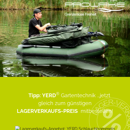
®
Tipp:
YERD
Gartentechnik
...jetzt
gleich zum günstigen
LAGERVERKAUFS-PREIS
mitbestellen!