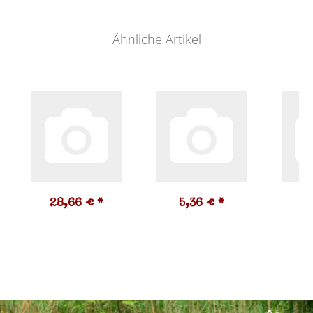
Ähnliche Artikel
28,66 €
*
5,36 €
*
5