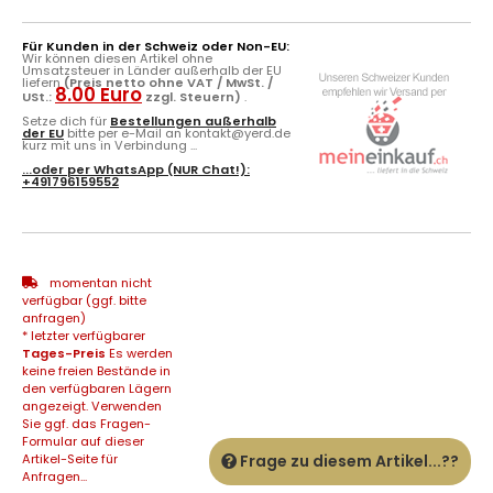
Für Kunden in der Schweiz oder Non-EU:
Wir können diesen Artikel ohne
Umsatzsteuer in Länder außerhalb der EU
liefern
(Preis netto ohne VAT / MwSt. /
8.00 Euro
USt.:
zzgl. Steuern)
.
Setze dich für
Bestellungen außerhalb
der EU
bitte per e-Mail an kontakt@yerd.de
kurz mit uns in Verbindung ...
...oder per
WhatsApp
(NUR Chat!):
+491796159552
momentan nicht
verfügbar (ggf. bitte
anfragen)
* letzter verfügbarer
Tages-Preis
Es werden
keine freien Bestände in
den verfügbaren Lägern
angezeigt. Verwenden
Sie ggf. das Fragen-
Formular auf dieser
Artikel-Seite für
Frage zu diesem Artikel...??
Anfragen...